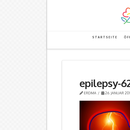
STARTSEITE
ÖF
epilepsy-
ERDMA
26. JANUAR 20