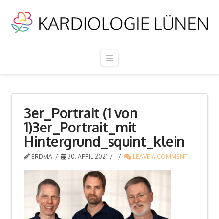
Navigation
3er_Portrait (1 von
1)3er_Portrait_mit
Hintergrund_squint_klein
ERDMA
30. APRIL 2021
LEAVE A COMMENT